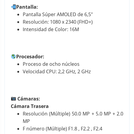
Pantalla:
a
Pantalla Súper AMOLED de 6,5″
$
Resolución: 1080 x 2340 (FHD+)
Intensidad de Color: 16M
7
2
Procesador:
9
Proceso de ocho núcleos
.
Velocidad CPU: 2,2 GHz, 2 GHz
9
0
0
Cámaras:
Cámara Trasera
Resolución (Múltiple)
50.0 MP + 5.0 MP + 2.0
MP
F número (Múltiple)
F1.8 , F2.2 , F2.4