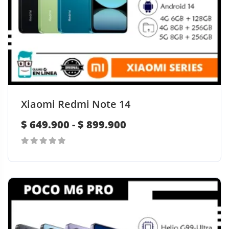
Xiaomi Redmi Note 14
R
$
649.900
-
$
899.900
a
0
n
E
out
g
s
of
o
t
5
d
e
p
e