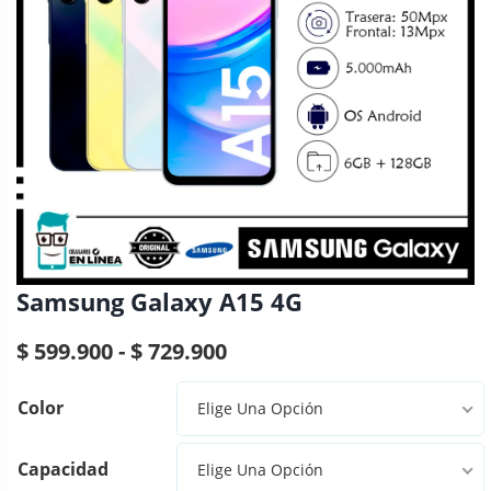
Samsung Galaxy A15 4G
R
$
599.900
-
$
729.900
a
Color
Elige Una Opción
n
g
Capacidad
Elige Una Opción
o