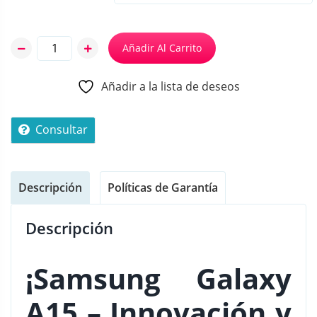
d
e
Añadir Al Carrito
p
Añadir a la lista de deseos
r
e
Consultar
c
i
o
Descripción
Políticas de Garantía
s
:
Descripción
d
¡Samsung Galaxy
e
s
A15 – Innovación y
d