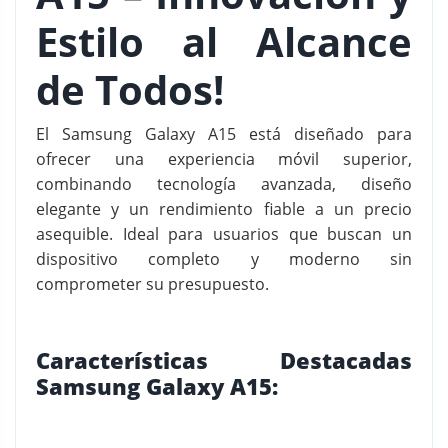
Estilo al Alcance
e
$
de Todos!
5
El Samsung Galaxy A15 está diseñado para
9
ofrecer una experiencia móvil superior,
combinando tecnología avanzada, diseño
9
elegante y un rendimiento fiable a un precio
.
asequible. Ideal para usuarios que buscan un
9
dispositivo completo y moderno sin
comprometer su presupuesto.
0
0
h
Características Destacadas
a
Samsung Galaxy A15:
s
t