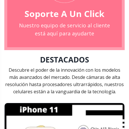
p
t
a
Soporte A Un Click
c
p
a
i
á
Nuestro equipo de servicio al cliente
$
o
g
está aquí para ayudarte
n
i
e
n
3
s
a
.
s
d
DESTACADOS
6
e
e
Descubre el poder de la innovación con los modelos
p
4
p
más avanzados del mercado. Desde cámaras de alta
u
r
9
resolución hasta procesadores ultrarrápidos, nuestros
e
o
.
celulares están a la vanguardia de la tecnología.
d
d
9
e
u
n
c
0
e
t
0
l
o
e