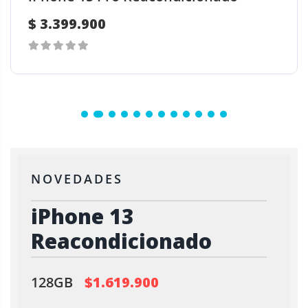
$
2.549.900
0
E
out
s
of
t
5
e
p
r
NOVEDADES
o
d
iPhone 13
u
Reacondicionado
c
t
o
128GB
$1.619.900
t
i