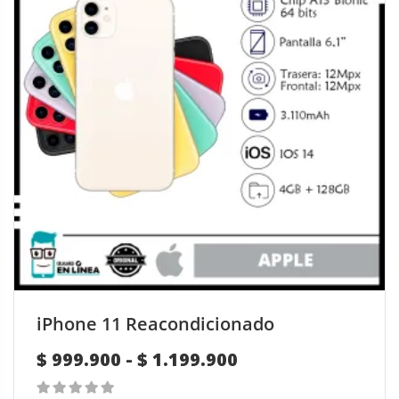
g
i
r
e
n
l
a
p
á
g
i
n
a
d
iPhone 11 Reacondicionado
e
p
R
$
999.900
-
$
1.199.900
r
a