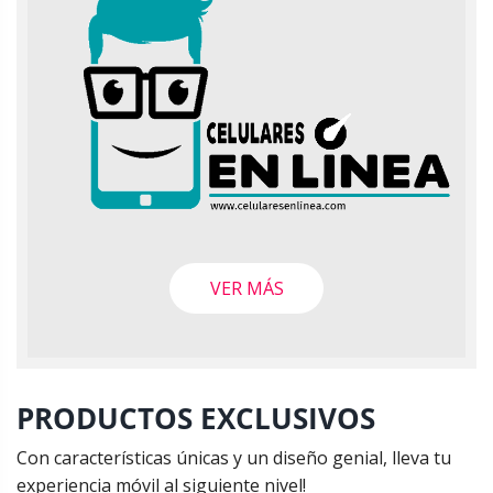
g
i
n
a
d
e
p
r
o
d
u
VER MÁS
c
t
o
PRODUCTOS EXCLUSIVOS
Con características únicas y un diseño genial, lleva tu
experiencia móvil al siguiente nivel!