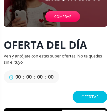
COMPRAR
OFERTA DEL DÍA
Ven y antójate con estas super ofertas. No te quedes
sin el tuyo
0
0
:
0
0
:
0
0
:
0
0
OFERTAS