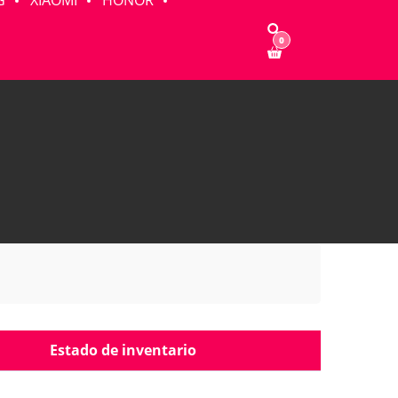
G
XIAOMI
HONOR
0
Estado de inventario