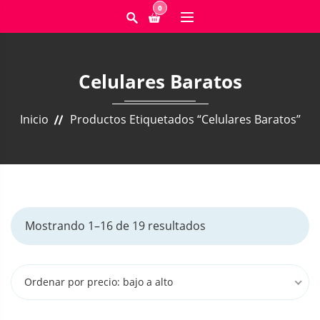
0
Celulares Baratos
Inicio
Productos Etiquetados “celulares Baratos”
O
Mostrando 1–16 de 19 resultados
r
d
e
Ordenar por precio: bajo a alto
n
a