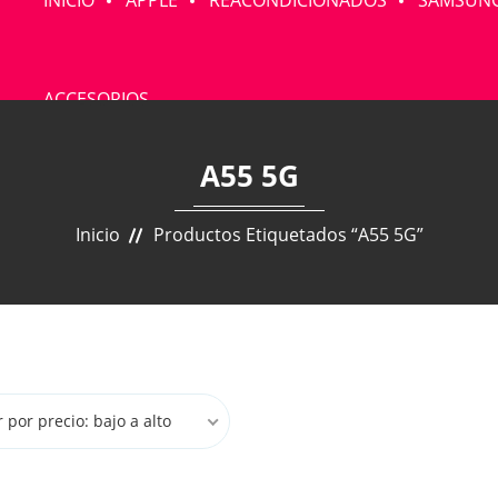
INICIO
APPLE
REACONDICIONADOS
SAMSUN
ACCESORIOS
A55 5G
Inicio
Productos Etiquetados “A55 5G”
por precio: bajo a alto