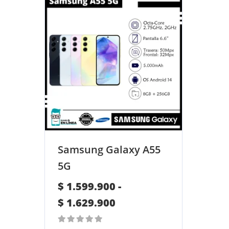
Samsung Galaxy A55
5G
$
1.599.900
-
R
$
1.629.900
a